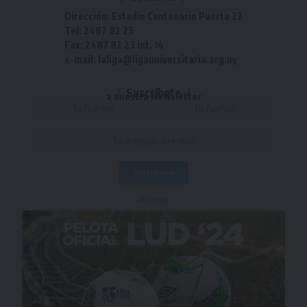
Dirección: Estadio Centenario Puerta 22
Tel: 2487 82 23
Fax: 2487 82 23 int. 14
e-mail: laliga@ligauniversitaria.org.uy
Suscríbete
a nuestra Newsletter
- Publicidad -