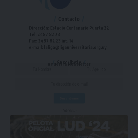
Contacto
Dirección: Estadio Centenario Puerta 22
Tel: 2487 82 23
Fax: 2487 82 23 int. 14
e-mail: laliga@ligauniversitaria.org.uy
Suscríbete
a nuestra Newsletter
- Publicidad -