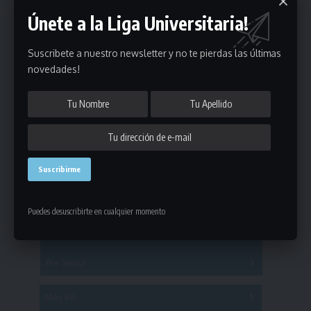
Únete a la Liga Universitaria!
Suscribete a nuestro newsletter y no te pierdas las últimas
novedades!
Estadísticas
Fútbol
Mayores
Puedes desuscribirte en cualquier momento
Reserva
A
B
C
D
E
F
G
Pre Senior
A
B
C
D
A
B
C
D
E
Más 40