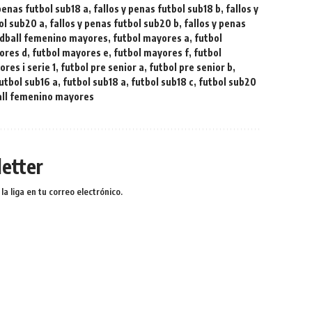
 penas futbol sub18 a
,
fallos y penas futbol sub18 b
,
fallos y
bol sub20 a
,
fallos y penas futbol sub20 b
,
fallos y penas
ndball femenino mayores
,
futbol mayores a
,
futbol
ores d
,
futbol mayores e
,
futbol mayores f
,
futbol
res i serie 1
,
futbol pre senior a
,
futbol pre senior b
,
utbol sub16 a
,
futbol sub18 a
,
futbol sub18 c
,
futbol sub20
ll femenino mayores
etter
a liga en tu correo electrónico.