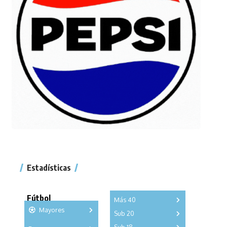
Estadísticas
Fútbol
Más 40
Mayores
Sub 20
A
B
C