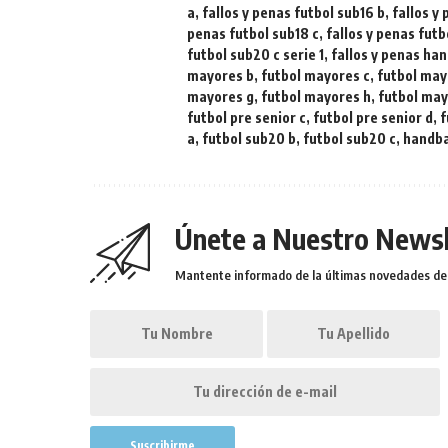
a
,
fallos y penas futbol sub16 b
,
fallos y
penas futbol sub18 c
,
fallos y penas fut
futbol sub20 c serie 1
,
fallos y penas ha
mayores b
,
futbol mayores c
,
futbol may
mayores g
,
futbol mayores h
,
futbol mayo
futbol pre senior c
,
futbol pre senior d
,
f
a
,
futbol sub20 b
,
futbol sub20 c
,
handba
Únete a Nuestro Newsl
Mantente informado de la últimas novedades de l