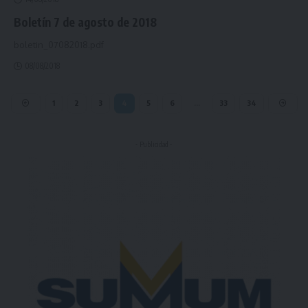
Boletín 7 de agosto de 2018
boletin_07082018.pdf
08/08/2018
1
2
3
4
5
6
…
33
34
- Publicidad -