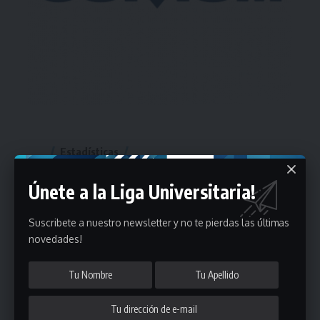
Estadísticas
Únete a la Liga Universitaria!
Fútbol
Mayores
Suscribete a nuestro newsletter y no te pierdas las últimas
Reserva
A
B
C
D
E
F
G
novedades!
Pre Senior
A
B
C
D
A
B
C
D
E
Más 40
Sub 20