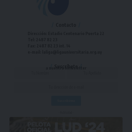
Contacto
Dirección: Estadio Centenario Puerta 22
Tel: 2487 82 23
Fax: 2487 82 23 int. 14
e-mail: laliga@ligauniversitaria.org.uy
Suscríbete
a nuestra Newsletter
- Publicidad -