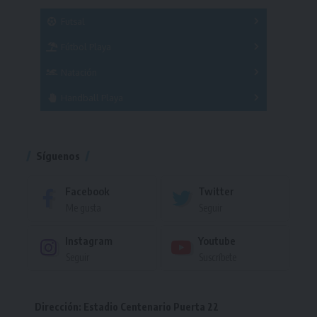
SUB 21
Masculino
Futsal
Femenino
Fútbol Playa
Masculino
Femenino
Natación
Torneo
Handball Playa
Torneo
Torneo
Síguenos
Facebook
Twitter
Me gusta
Seguir
Instagram
Youtube
Seguir
Suscríbete
Dirección: Estadio Centenario Puerta 22