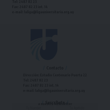
Tel: 2487 82 23
Fax: 2487 82 23 int. 14
e-mail: laliga@ligauniversitaria.org.uy
Contacto
Dirección: Estadio Centenario Puerta 22
Tel: 2487 82 23
Fax: 2487 82 23 int. 14
e-mail: laliga@ligauniversitaria.org.uy
Suscríbete
a nuestra Newsletter