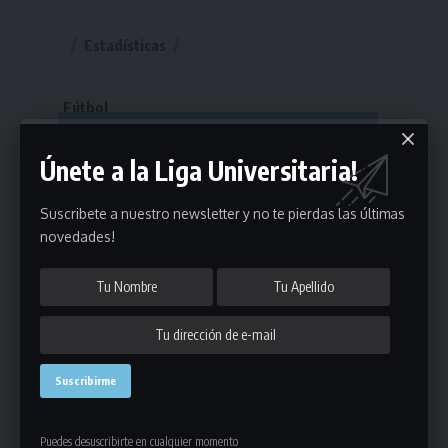
Estadísticas
Fútbol
Mayores
Únete a la Liga Universitaria!
Reserva
A
B
C
D
E
F
G
Pre Senior
A
B
C
D
Suscribete a nuestro newsletter y no te pierdas las últimas
novedades!
A
B
C
D
E
Más 40
Sub 20
A
B
C
Sub 18
A
B
C
Sub 16
Series
Sub 14
Copas
Series
Copas
Series
Otros Deportes
Copas
Básquetbol
Puedes desuscribirte en cualquier momento