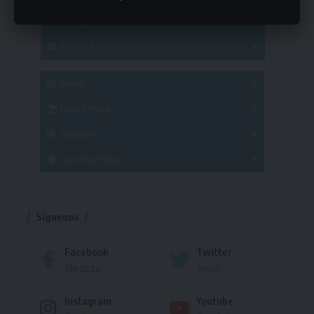
Hockey
A
B
3x3
Fútbol 8
A
B
C
SUB 21
Masculino
Futsal
Femenino
Fútbol Playa
Masculino
Femenino
Natación
Torneo
Handball Playa
Torneo
Torneo
Síguenos
Facebook
Twitter
Me gusta
Seguir
Instagram
Youtube