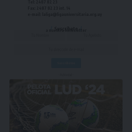
Tel: 2487 82 23
Fax: 2487 82 23 int. 14
e-mail: laliga@ligauniversitaria.org.uy
Suscríbete
a nuestra Newsletter
- Publicidad -