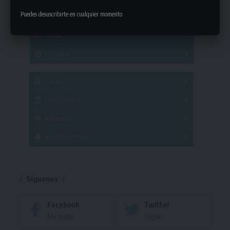
Otros Deportes
Copas
Puedes desuscribirte en cualquier momento
Básquetbol
Hockey
A
B
3x3
Fútbol 8
A
B
C
SUB 21
Masculino
Futsal
Femenino
Fútbol Playa
Masculino
Femenino
Natación
Torneo
Handball Playa
Torneo
Torneo
Síguenos
Facebook
Twitter
Me gusta
Seguir