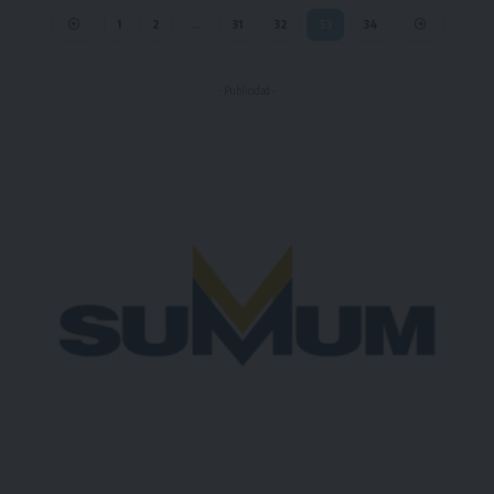
1
2
…
31
32
33
34
- Publicidad -