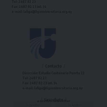
Tel: 2487 82 23
Fax: 2487 82 23 int. 14
e-mail: laliga@ligauniversitaria.org.uy
Contacto
Dirección: Estadio Centenario Puerta 22
Tel: 2487 82 23
Fax: 2487 82 23 int. 14
e-mail: laliga@ligauniversitaria.org.uy
Suscríbete
a nuestra Newsletter