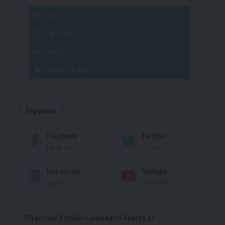
SUB 21
Masculino
Futsal
Femenino
Fútbol Playa
Masculino
Femenino
Natación
Torneo
Handball Playa
Torneo
Torneo
Síguenos
Facebook
Twitter
Me gusta
Seguir
Instagram
Youtube
Seguir
Suscríbete
Dirección: Estadio Centenario Puerta 22