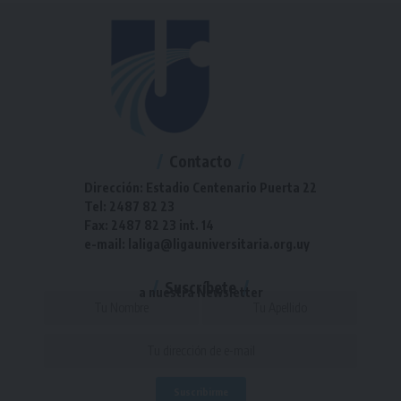
Contacto
Dirección: Estadio Centenario Puerta 22
Tel: 2487 82 23
Fax: 2487 82 23 int. 14
e-mail: laliga@ligauniversitaria.org.uy
Suscríbete
a nuestra Newsletter