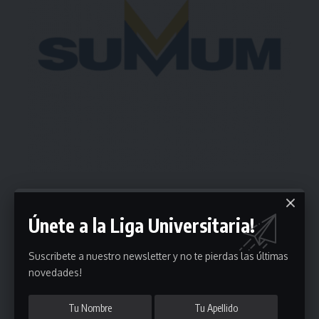
Estadísticas
Únete a la Liga Universitaria!
Suscribete a nuestro newsletter y no te pierdas las últimas
Fútbol
novedades!
Mayores
Reserva
A
B
C
D
E
F
G