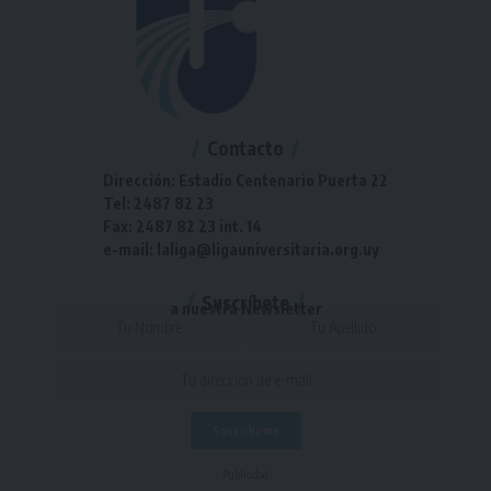
Contacto
Dirección: Estadio Centenario Puerta 22
Tel: 2487 82 23
Fax: 2487 82 23 int. 14
e-mail: laliga@ligauniversitaria.org.uy
Suscríbete
a nuestra Newsletter
- Publicidad -