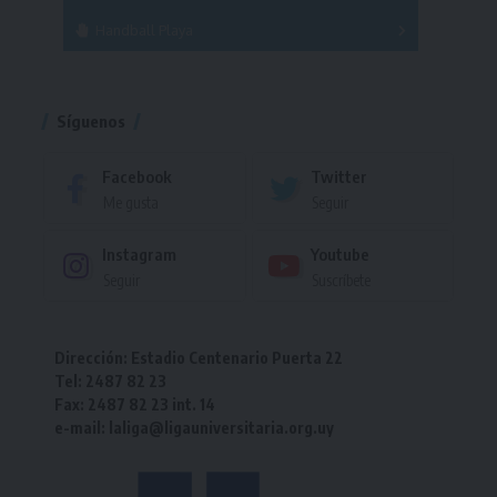
Handball Playa
Torneo
Torneo
Síguenos
Facebook
Twitter
Me gusta
Seguir
Instagram
Youtube
Seguir
Suscríbete
Dirección: Estadio Centenario Puerta 22
Tel: 2487 82 23
Fax: 2487 82 23 int. 14
e-mail: laliga@ligauniversitaria.org.uy