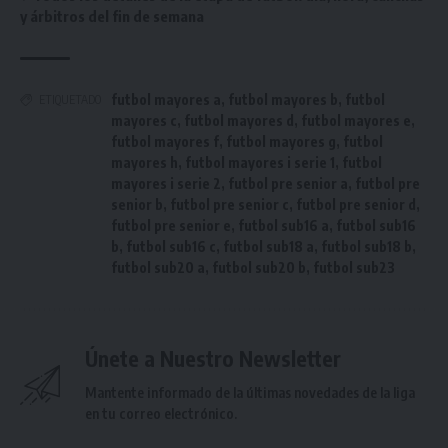
y árbitros del fin de semana
futbol mayores a
,
futbol mayores b
,
futbol
ETIQUETADO
mayores c
,
futbol mayores d
,
futbol mayores e
,
futbol mayores f
,
futbol mayores g
,
futbol
mayores h
,
futbol mayores i serie 1
,
futbol
mayores i serie 2
,
futbol pre senior a
,
futbol pre
senior b
,
futbol pre senior c
,
futbol pre senior d
,
futbol pre senior e
,
futbol sub16 a
,
futbol sub16
b
,
futbol sub16 c
,
futbol sub18 a
,
futbol sub18 b
,
futbol sub20 a
,
futbol sub20 b
,
futbol sub23
Únete a Nuestro Newsletter
Mantente informado de la últimas novedades de la liga
en tu correo electrónico.