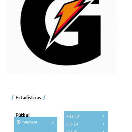
Estadísticas
Fútbol
Más 40
Mayores
Sub 20
A
B
C