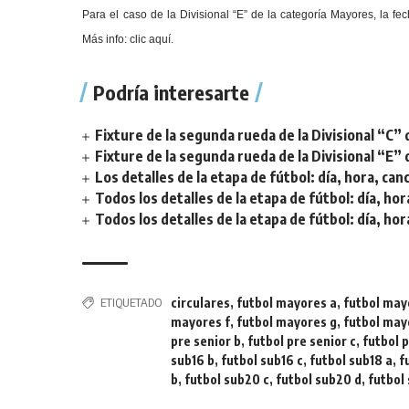
Para el caso de la Divisional “E” de la categoría Mayores, la f
Más info:
clic aquí
.
Podría interesarte
Fixture de la segunda rueda de la Divisional “C” 
Fixture de la segunda rueda de la Divisional “E” 
Los detalles de la etapa de fútbol: día, hora, can
Todos los detalles de la etapa de fútbol: día, hor
Todos los detalles de la etapa de fútbol: día, hor
ETIQUETADO
circulares
,
futbol mayores a
,
futbol may
mayores f
,
futbol mayores g
,
futbol may
pre senior b
,
futbol pre senior c
,
futbol p
sub16 b
,
futbol sub16 c
,
futbol sub18 a
,
f
b
,
futbol sub20 c
,
futbol sub20 d
,
futbol