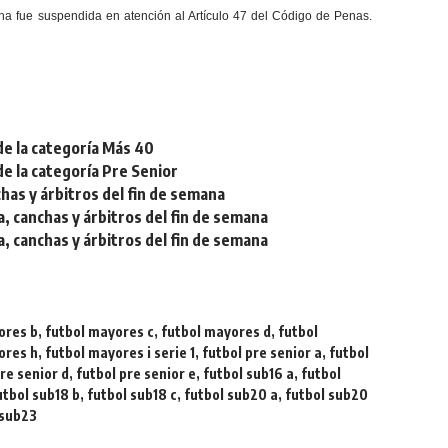
echa fue suspendida en atención al Artículo 47 del Código de Penas.
de la categoría Más 40
de la categoría Pre Senior
chas y árbitros del fin de semana
a, canchas y árbitros del fin de semana
a, canchas y árbitros del fin de semana
ores b
,
futbol mayores c
,
futbol mayores d
,
futbol
ores h
,
futbol mayores i serie 1
,
futbol pre senior a
,
futbol
re senior d
,
futbol pre senior e
,
futbol sub16 a
,
futbol
utbol sub18 b
,
futbol sub18 c
,
futbol sub20 a
,
futbol sub20
 sub23