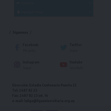
Femenino
Natación
Torneo
Handball Playa
Torneo
Torneo
Síguenos
Facebook
Twitter
Me gusta
Seguir
Instagram
Youtube
Seguir
Suscríbete
Dirección: Estadio Centenario Puerta 22
Tel: 2487 82 23
Fax: 2487 82 23 int. 14
e-mail: laliga@ligauniversitaria.org.uy