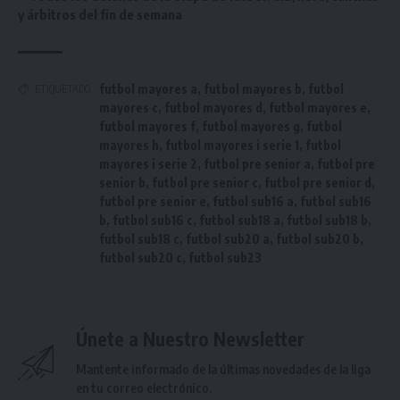
y árbitros del fin de semana
futbol mayores a
,
futbol mayores b
,
futbol
ETIQUETADO
mayores c
,
futbol mayores d
,
futbol mayores e
,
futbol mayores f
,
futbol mayores g
,
futbol
mayores h
,
futbol mayores i serie 1
,
futbol
mayores i serie 2
,
futbol pre senior a
,
futbol pre
senior b
,
futbol pre senior c
,
futbol pre senior d
,
futbol pre senior e
,
futbol sub16 a
,
futbol sub16
b
,
futbol sub16 c
,
futbol sub18 a
,
futbol sub18 b
,
futbol sub18 c
,
futbol sub20 a
,
futbol sub20 b
,
futbol sub20 c
,
futbol sub23
Únete a Nuestro Newsletter
Mantente informado de la últimas novedades de la liga
en tu correo electrónico.