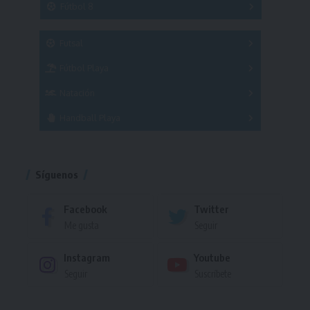
Fútbol 8
A
B
C
SUB 21
Masculino
Futsal
Femenino
Fútbol Playa
Masculino
Femenino
Natación
Torneo
Handball Playa
Torneo
Torneo
Síguenos
Facebook
Twitter
Me gusta
Seguir
Instagram
Youtube
Seguir
Suscríbete