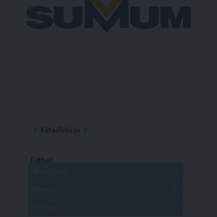
Estadísticas
Fútbol
Mayores
Reserva
A
B
C
D
E
F
G
Pre Senior
A
B
C
D