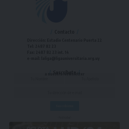
Contacto
Dirección: Estadio Centenario Puerta 22
Tel: 2487 82 23
Fax: 2487 82 23 int. 14
e-mail: laliga@ligauniversitaria.org.uy
Suscríbete
a nuestra Newsletter
- Publicidad -