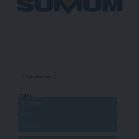
Estadísticas
Fútbol
Mayores
Reserva
A
B
C
D
E
F
G
Pre Senior
A
B
C
D
A
B
C
D
E