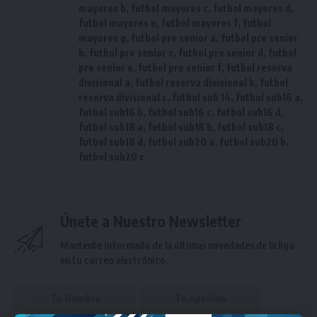
mayores b
,
futbol mayores c
,
futbol mayores d
,
futbol mayores e
,
futbol mayores f
,
futbol
mayores g
,
futbol pre senior a
,
futbol pre senior
b
,
futbol pre senior c
,
futbol pre senior d
,
futbol
pre senior e
,
futbol pre senior f
,
futbol reserva
divisional a
,
futbol reserva divisional b
,
futbol
reserva divisional c
,
futbol sub 14
,
futbol sub16 a
,
futbol sub16 b
,
futbol sub16 c
,
futbol sub16 d
,
futbol sub18 a
,
futbol sub18 b
,
futbol sub18 c
,
futbol sub18 d
,
futbol sub20 a
,
futbol sub20 b
,
futbol sub20 c
Únete a Nuestro Newsletter
Mantente informado de la últimas novedades de la liga
en tu correo electrónico.