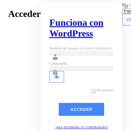
I
Acceder
Funciona con
WordPress
Nombre de usuario o correo electrónico
Contraseña
Recuérdame
¿HAS OLVIDADO TU CONTRASEÑA?