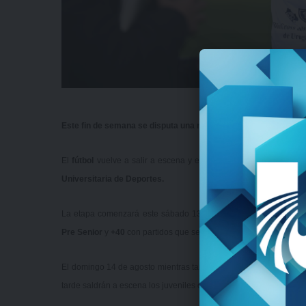
Este fin de semana se disputa una nueva fecha y en esta nota t
El
fútbol
vuelve a salir a escena y entre sábado, domingo y lune
Universitaria de Deportes.
La etapa comenzará este sábado 13 de agosto con los encuentr
Pre Senior
y
+40
con partidos que se jugarán por la mañana y tam
El domingo 14 de agosto mientras tanto, será turno para los jueg
tarde saldrán a escena los juveniles de
Sub 16
y
Sub 18
, y el lu