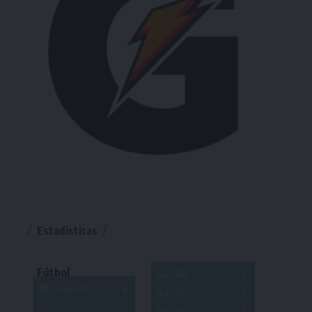
Estadísticas
Fútbol
Más 40
Mayores
Sub 20
A
B
C