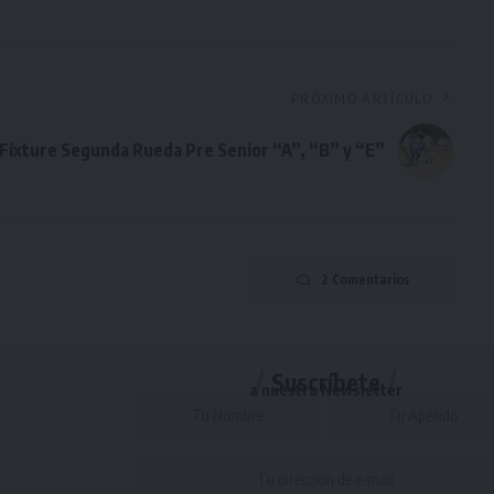
PRÓXIMO ARTÍCULO
Fixture Segunda Rueda Pre Senior “A”, “B” y “E”
2 Comentarios
Suscríbete
a nuestra Newsletter