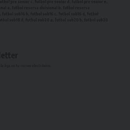
utbol pre senior c
,
futbol pre senior d
,
futbol pre senior e
,
onal a
,
futbol reserva divisional b
,
futbol reserva
,
futbol sub16 b
,
futbol sub16 c
,
futbol sub16 d
,
futbol
utbol sub18 d
,
futbol sub20 a
,
futbol sub20 b
,
futbol sub20
etter
a liga en tu correo electrónico.