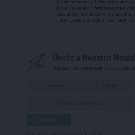
futbol pre senior a
,
futbol pre senior b
,
f
futbol pre senior f
,
futbol reserva divisi
divisional c
,
futbol sub 14
,
futbol sub16 a
sub18 a
,
futbol sub18 b
,
futbol sub18 c
,
f
c
Únete a Nuestro Newsl
Mantente informado de la últimas novedades de l
Puedes suscribirte en cualquier momento.