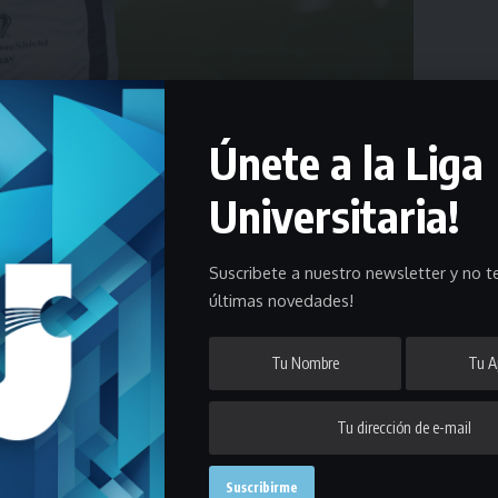
Únete a la Liga
Universitaria!
e contamos los detalles de todas las categorías de la Liga.
s habrá actividad en todas las categorías y divisionales de la
Liga
Suscribete a nuestro newsletter y no te
últimas novedades!
os correspondientes a las categorías
Femenino, Sub 20, Reserva,
bién por la tarde.
os de la categoría
Mayores
en horario matutino, al tiempo que por la
nes 15 de agosto se disputará la etapa en Sub 14.