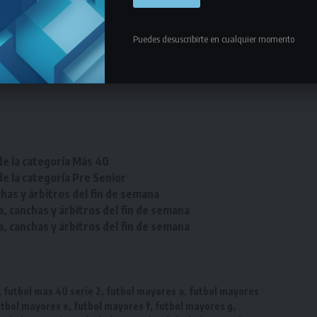
Puedes desuscribirte en cualquier momento
osLaLiga
de la categoría Más 40
de la categoría Pre Senior
chas y árbitros del fin de semana
a, canchas y árbitros del fin de semana
a, canchas y árbitros del fin de semana
,
futbol mas 40 serie 2
,
futbol mayores a
,
futbol mayores
utbol mayores e
,
futbol mayores f
,
futbol mayores g
,