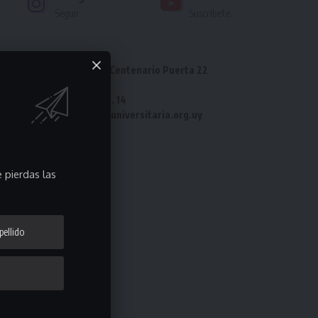
Seguir
Suscríbete
Dirección: Estadio Centenario Puerta 22
Tel: 2487 82 23
Fax: 2487 82 23 int. 14
e-mail: laliga@ligauniversitaria.org.uy
 pierdas las