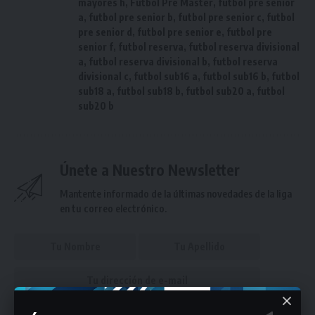
mayores h
,
Fútbol Pre Master
,
futbol pre senior
a
,
futbol pre senior b
,
futbol pre senior c
,
futbol
pre senior d
,
futbol pre senior e
,
futbol pre
senior f
,
futbol reserva
,
futbol reserva divisional
a
,
futbol reserva divisional b
,
futbol reserva
divisional c
,
futbol sub16 a
,
futbol sub16 b
,
futbol
sub18 a
,
futbol sub18 b
,
futbol sub20 a
,
futbol
sub20 b
Únete a Nuestro Newsletter
Mantente informado de la últimas novedades de la liga
en tu correo electrónico.