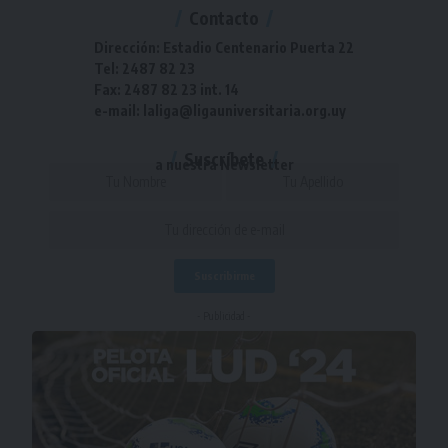
Contacto
Dirección: Estadio Centenario Puerta 22
Tel: 2487 82 23
Fax: 2487 82 23 int. 14
e-mail: laliga@ligauniversitaria.org.uy
Suscríbete
a nuestra Newsletter
- Publicidad -