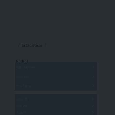
Estadísticas
Fútbol
Mayores
Reserva
A
B
C
D
E
F
G
Pre Senior
A
B
C
D
A
B
C
D
E
Más 40
Sub 20
A
B
C
Sub 18