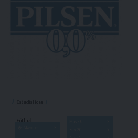
Estadísticas
Fútbol
Más 40
Mayores
Sub 20
A
B
C