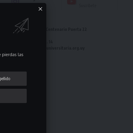
Seguir
Suscríbete
Dirección: Estadio Centenario Puerta 22
Tel: 2487 82 23
Fax: 2487 82 23 int. 14
e-mail: laliga@ligauniversitaria.org.uy
 pierdas las