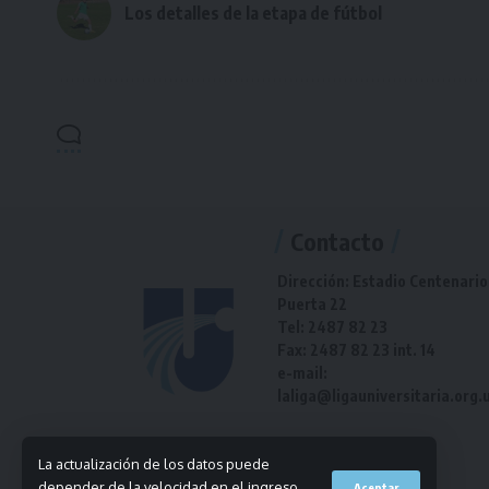
Los detalles de la etapa de fútbol
Contacto
Dirección: Estadio Centenario
Puerta 22
Tel: 2487 82 23
Fax: 2487 82 23 int. 14
e-mail:
laliga@ligauniversitaria.org.
La actualización de los datos puede
depender de la velocidad en el ingreso
Aceptar