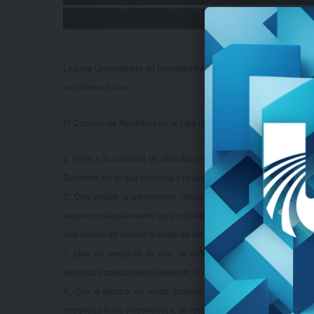
La Liga Universitaria de Deportes informa que la etapa de fútbol 
las últimas horas.
El Consejo de Neutrales de la Liga Universitaria de Deportes info
1. Pese a la voluntad de disputar una nueva etapa, en virtud de l
Deportes, en lo que respecta a la suspensión de las fechas.
2. Que según la información recabada por la organización, la
superaron ampliamente los pronósticos en cuanto a la cantidad 
que impide un normal drenaje de los campos de juego.
3. Que sin perjuicio de ello, se reitera que continuaremos insi
teniendo especialmente presente el margen de error prácticamente
4. Que a efectos de evitar traslados innecesarios de los pla
integridad física y económica, se resuelve: