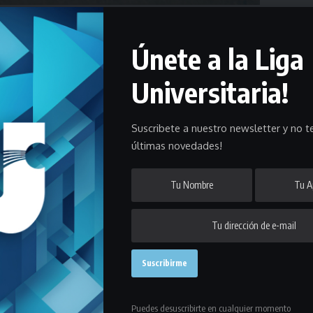
Únete a la Liga
prevista para este domingo quedó suspendida a raíz de las lluvias de
Universitaria!
rma:
Suscribete a nuestro newsletter y no te
últimas novedades!
a nueva política Institucional adoptada por la Liga Universitaria de
s lluvias acaecidas en la madrugada de este domingo 25 de julio
de milímetros por metro cuadrado en un lapso de apenas 4 horas, lo
stiendo e intentado disputar la mayor cantidad de fechas posibles,
 nulo para culminar los Torneos Oficiales en tiempo y forma.
nteles y de los señores árbitros, velando en todo momento por su
Puedes desuscribirte en cualquier momento