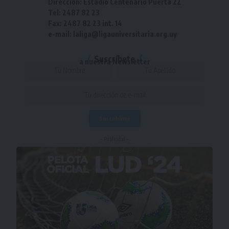
Dirección: Estadio Centenario Puerta 22
Tel: 2487 82 23
Fax: 2487 82 23 int. 14
e-mail: laliga@ligauniversitaria.org.uy
Suscríbete
a nuestra Newsletter
- Publicidad -