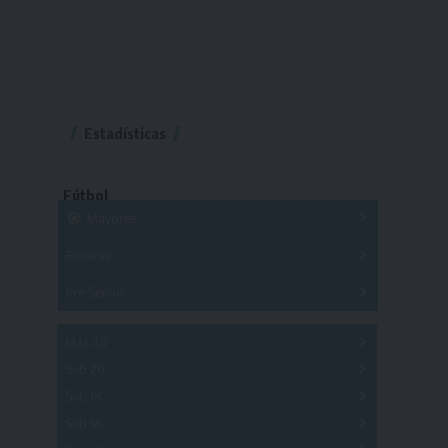
Estadísticas
Fútbol
Mayores
Reserva
A
B
C
D
E
F
G
Pre Senior
A
B
C
D
A
B
C
D
E
Más 40
Sub 20
A
B
C
Sub 18
A
B
C
Sub 16
Series