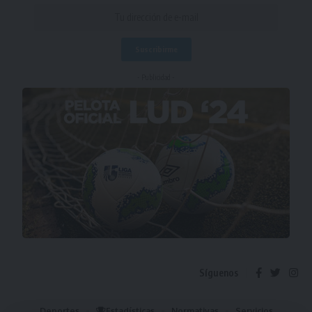
- Publicidad -
Síguenos
Deportes
Estadísticas
Normativas
Servicios