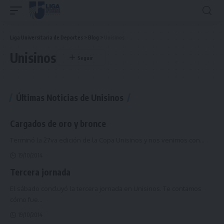
Liga Universitaria de Deportes
>
Blog
>
Unisinos
Unisinos
Últimas Noticias de Unisinos
Cargados de oro y bronce
Terminó la 27va edición de la Copa Unisinos y nos venimos con
…
19/10/2014
Tercera jornada
El sábado concluyó la tercera jornada en Unisinos. Te contamos
cómo fue
…
19/10/2014