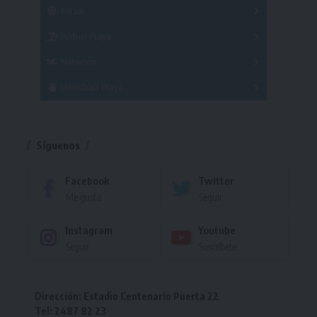
Masculino
Futsal
Femenino
Fútbol Playa
Masculino
Femenino
Natación
Torneo
Handball Playa
Torneo
Torneo
Síguenos
Facebook
Twitter
Me gusta
Seguir
Instagram
Youtube
Seguir
Suscríbete
Dirección: Estadio Centenario Puerta 22
Tel: 2487 82 23