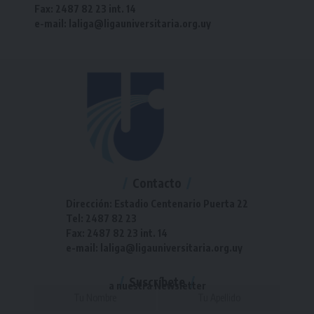
Fax: 2487 82 23 int. 14
e-mail: laliga@ligauniversitaria.org.uy
Contacto
Dirección: Estadio Centenario Puerta 22
Tel: 2487 82 23
Fax: 2487 82 23 int. 14
e-mail: laliga@ligauniversitaria.org.uy
Suscríbete
a nuestra Newsletter