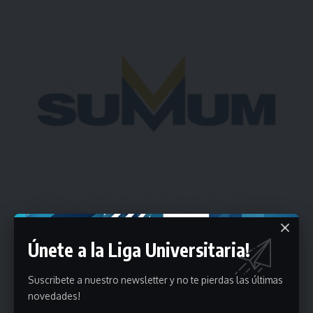
Únete a la Liga Universitaria!
Estadísticas
Suscribete a nuestro newsletter y no te pierdas las últimas
novedades!