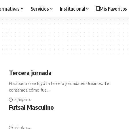
ormativas
Servicios
Institucional
Mis Favoritos
Tercera jornada
El sábado concluyó la tercera jornada en Unisinos. Te
contamos cómo fue
…
19/10/2014
Futsal Masculino
16/10/2014