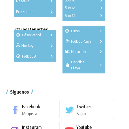
Sub 18
Reserva
A
B
C
D
E
F
G
A
B
C
Sub 16
Series
Pre Senior
A
B
C
D
Sub 14
Series
Copas
A
B
C
D
E
Series
Copas
Otros Deportes
Futsal
Copas
Básquetbol
Fútbol Playa
Masculino
Hockey
A
B
Femenino
Natación
Torneo
3x3
Fútbol 8
A
B
C
Handball
Torneo
SUB 21
Masculino
Playa
Femenino
Torneo
Síguenos
Facebook
Twitter
Me gusta
Seguir
Instagram
Youtube