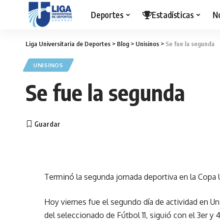
Deportes
Estadísticas
N
Liga Universitaria de Deportes
>
Blog
>
Unisinos
>
Se fue la segunda
UNISINOS
Se fue la segunda
Terminó la segunda jornada deportiva en la Copa U
Hoy viernes fue el segundo día de actividad en U
del seleccionado de Fútbol 11, siguió con el 3er y