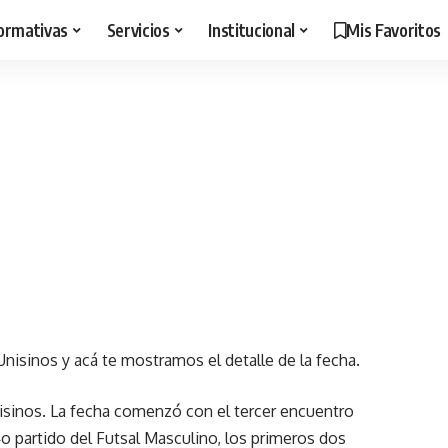
ormativas
Servicios
Institucional
Mis Favoritos
nisinos y acá te mostramos el detalle de la fecha.
nisinos. La fecha comenzó con el tercer encuentro
 4o partido del Futsal Masculino, los primeros dos