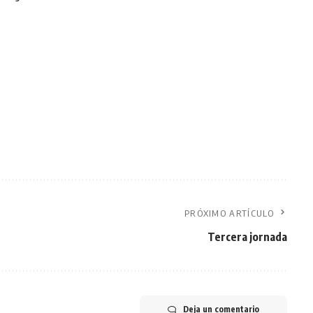
PRÓXIMO ARTÍCULO
Tercera jornada
Deja un comentario