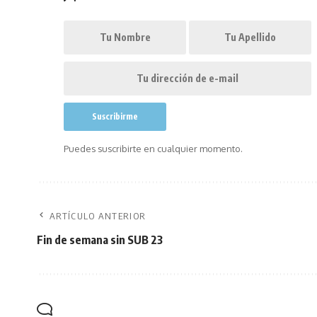
Puedes suscribirte en cualquier momento.
ARTÍCULO ANTERIOR
Fin de semana sin SUB 23