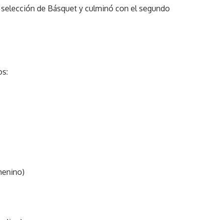
la selección de Básquet y culminó con el segundo
os:
menino)