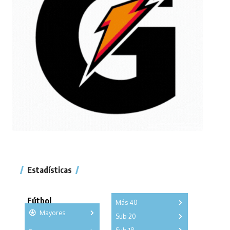
Estadísticas
Fútbol
Más 40
Mayores
Sub 20
A
B
C