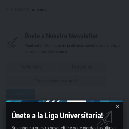
unisinos
ETIQUETADO
Únete a Nuestro Newsletter
Mantente informado de la últimas novedades de la liga
en tu correo electrónico.
Puedes suscribirte en cualquier momento.
Únete a la Liga Universitaria!
Suscribete a nuestro newsletter y no te pierdas las últimas