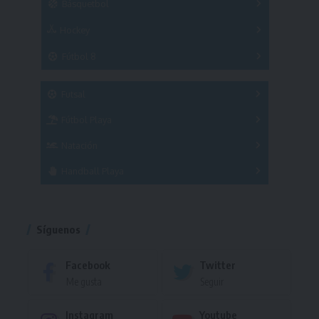
Básquetbol
Hockey
A
B
3x3
Fútbol 8
A
B
C
SUB 21
Masculino
Futsal
Femenino
Fútbol Playa
Masculino
Femenino
Natación
Torneo
Handball Playa
Torneo
Torneo
Síguenos
Facebook
Twitter
Me gusta
Seguir
Instagram
Youtube