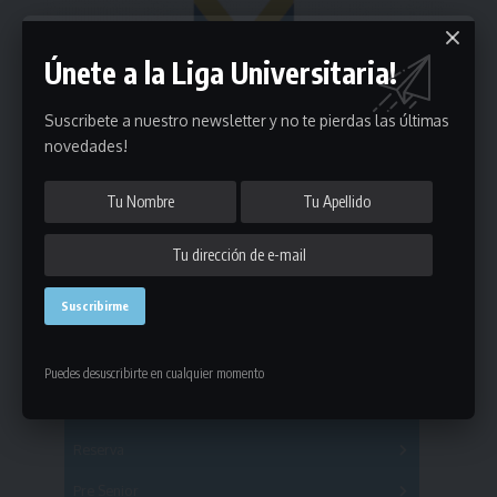
Únete a la Liga Universitaria!
Suscribete a nuestro newsletter y no te pierdas las últimas
novedades!
Estadísticas
Puedes desuscribirte en cualquier momento
Fútbol
Mayores
Reserva
A
B
C
D
E
F
G
Pre Senior
A
B
C
D