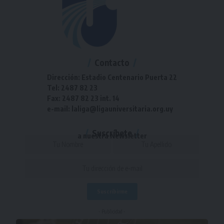
Contacto
Dirección: Estadio Centenario Puerta 22
Tel: 2487 82 23
Fax: 2487 82 23 int. 14
e-mail: laliga@ligauniversitaria.org.uy
Suscríbete
a nuestra Newsletter
- Publicidad -