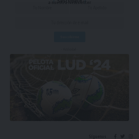
Suscríbete
a nuestra Newsletter
- Publicidad -
Síguenos