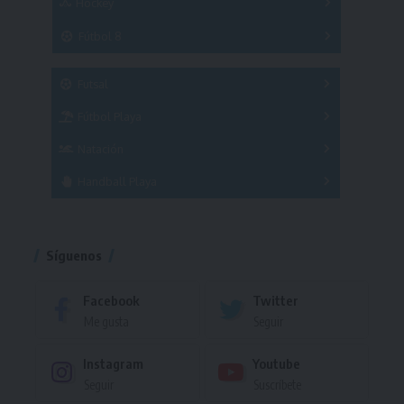
Hockey
A
B
3x3
Fútbol 8
A
B
C
SUB 21
Masculino
Futsal
Femenino
Fútbol Playa
Masculino
Femenino
Natación
Torneo
Handball Playa
Torneo
Torneo
Síguenos
Facebook
Twitter
Me gusta
Seguir
Instagram
Youtube
Seguir
Suscríbete