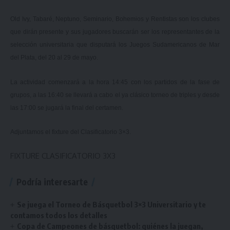
Old Ivy, Tabaré, Neptuno, Seminario, Bohemios y Rentistas son los clubes
que dirán presente y sus jugadores buscarán ser los representantes de la
selección universitaria que disputará los Juegos Sudamericanos de Mar
del Plata, del 20 al 29 de mayo.
La actividad comenzará a la hora 14:45 con los partidos de la fase de
grupos, a las 16:40 se llevará a cabo el ya clásico torneo de triples y desde
las 17:00 se jugará la final del certamen.
Adjuntamos el fixture del Clasificatorio 3×3.
FIXTURE CLASIFICATORIO 3X3
Podría interesarte
Se juega el Torneo de Básquetbol 3×3 Universitario y te
contamos todos los detalles
Copa de Campeones de básquetbol: quiénes la juegan,