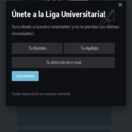
Únete a la Liga Universitaria!
Suscribete a nuestro newsletter y no te pierdas las últimas
novedades!
Estadísticas
Fútbol
Puedes desuscribirte en cualquier momento
Mayores
Reserva
A
B
C
D
E
F
G
Pre Senior
A
B
C
D
A
B
C
D
E