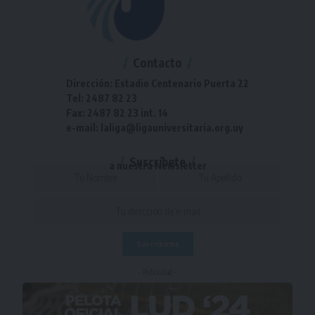
Contacto
Dirección: Estadio Centenario Puerta 22
Tel: 2487 82 23
Fax: 2487 82 23 int. 14
e-mail: laliga@ligauniversitaria.org.uy
Suscríbete
a nuestra Newsletter
- Publicidad -