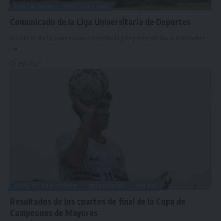
DESTACADAS
INSTITUCIONAL
Comunicado de la Liga Universitaria de Deportes
En virtud de la comunicación recibida por parte de las autoridades
de
…
26/11/2025
COPA DE CAMPEONES
DESTACADAS
FÚTBOL
Resultados de los cuartos de final de la Copa de
Campeones de Mayores