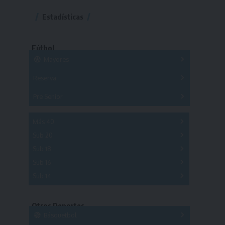
Estadísticas
Fútbol
Mayores
Reserva
A
B
C
D
E
F
G
Pre Senior
A
B
C
D
A
B
C
D
E
Más 40
Sub 20
A
B
C
Sub 18
A
B
C
Sub 16
Series
Sub 14
Copas
Series
Copas
Series
Otros Deportes
Copas
Básquetbol