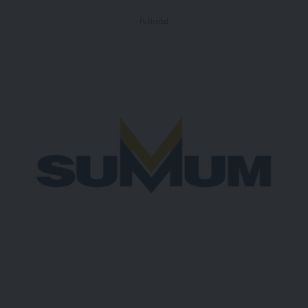
- Publicidad -