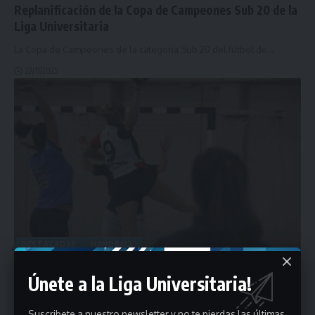
Replanificación de la Copa de Campeones Sub 20 de la
Liga Universitaria
La Copa de Campeones de la categoría Sub 20 del fútbol de
…
22/11/2025
DESTACADAS
HANDBALL
Vuelve el handball femenino a la Liga y te contamos
Únete a la Liga Universitaria!
cómo podés ser parte
Desde la Liga Universitaria de Deportes queremos invitarte a que
Suscribete a nuestro newsletter y no te pierdas las últimas