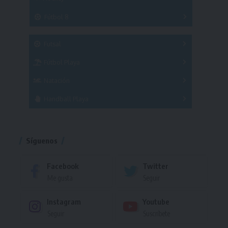
3x3
Fútbol 8
A
B
C
SUB 21
Masculino
Futsal
Femenino
Fútbol Playa
Masculino
Femenino
Natación
Torneo
Handball Playa
Torneo
Torneo
Síguenos
Facebook
Twitter
Me gusta
Seguir
Instagram
Youtube
Seguir
Suscríbete