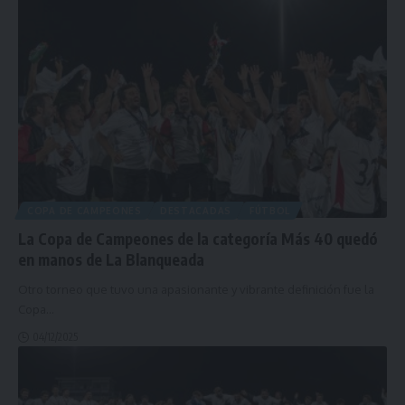
COPA DE CAMPEONES
DESTACADAS
FÚTBOL
La Copa de Campeones de la categoría Más 40 quedó
en manos de La Blanqueada
Otro torneo que tuvo una apasionante y vibrante definición fue la
Copa
…
04/12/2025