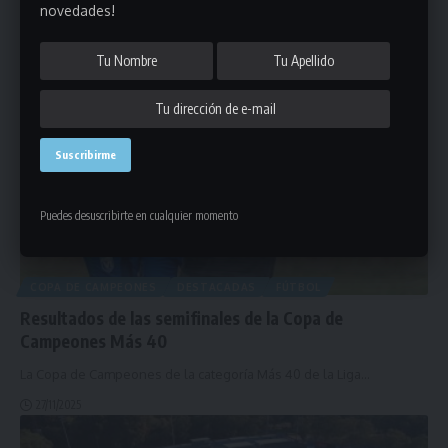
La Copa de Campeones de la categoría Pre Senior de la Liga
…
novedades!
27/11/2025
Puedes desuscribirte en cualquier momento
COPA DE CAMPEONES
DESTACADAS
FÚTBOL
Resultados de las semifinales de la Copa de
Campeones Más 40
La Copa de Campeones de la categoría Más 40 de la Liga
…
27/11/2025