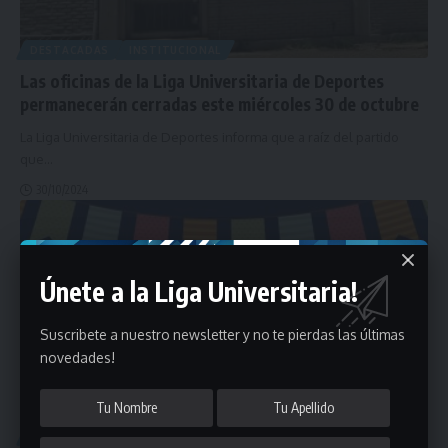
DESTACADAS
INSTITUCIONAL
Las oficinas de la Liga Universitaria de Deportes
permanecerán cerradas este miércoles 30 de octubre
La Liga Universitaria de Deportes informa que a raíz del partido
que
…
30/10/2024
Únete a la Liga Universitaria!
Suscribete a nuestro newsletter y no te pierdas las últimas
novedades!
DEPORTES
DESTACADAS
INSTITUCIONAL