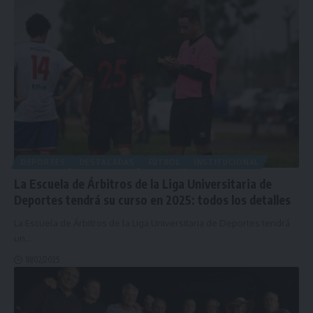
DEPORTES
DESTACADAS
FÚTBOL
INSTITUCIONAL
La Escuela de Árbitros de la Liga Universitaria de
Deportes tendrá su curso en 2025: todos los detalles
La Escuela de Árbitros de la Liga Universitaria de Deportes tendrá
un
…
18/02/2025