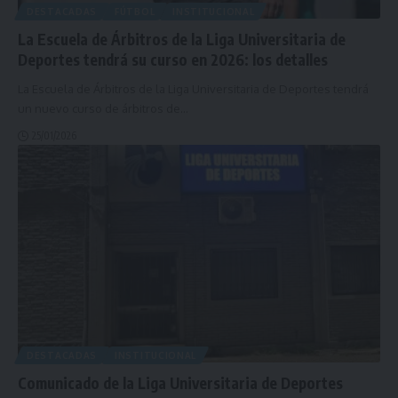
DESTACADAS
FÚTBOL
INSTITUCIONAL
La Escuela de Árbitros de la Liga Universitaria de
Deportes tendrá su curso en 2026: los detalles
La Escuela de Árbitros de la Liga Universitaria de Deportes tendrá
un nuevo curso de árbitros de
…
25/01/2026
DESTACADAS
INSTITUCIONAL
Comunicado de la Liga Universitaria de Deportes