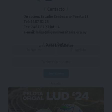
Contacto
Dirección: Estadio Centenario Puerta 22
Tel: 2487 82 23
Fax: 2487 82 23 int. 14
e-mail: laliga@ligauniversitaria.org.uy
Suscríbete
a nuestra Newsletter
- Publicidad -