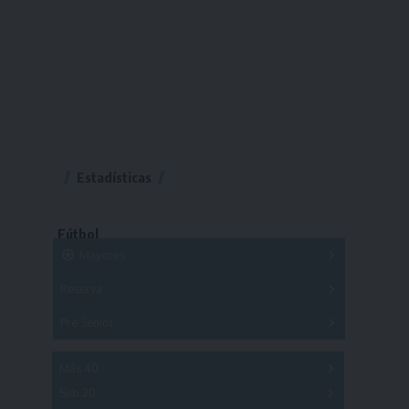
Estadísticas
Fútbol
Mayores
Reserva
A
B
C
D
E
F
G
Pre Senior
A
B
C
D
A
B
C
D
E
Más 40
Sub 20
A
B
C