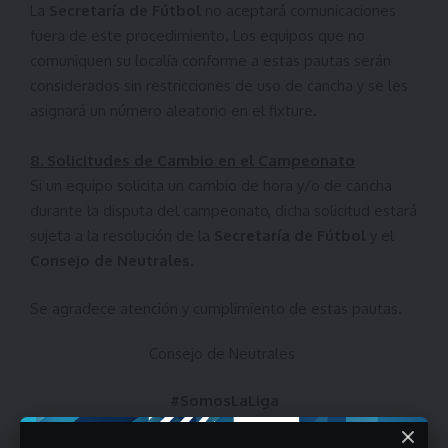
La
Secretaría de Fútbol
no aceptará comunicaciones
fuera de este procedimiento. Los equipos que no
comuniquen su localía conforme a estas pautas serán
considerados sin restricciones de uso de cancha y se les
asignará un número aleatorio en el fixture.
8. Solicitudes de Cambio en el Campeonato
Si un equipo solicita un cambio de hora y/o de cancha
durante la disputa del campeonato, dicha solicitud estará
sujeta a la resolución de la
Secretaría de Fútbol
y el
Consejo de Neutrales
.
Se agradece atención y cumplimiento de estas pautas.
Consejo de Neutrales
#SomosLaLiga