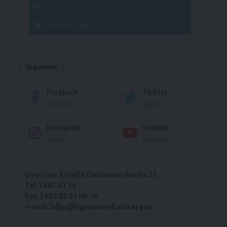
Femenino
Natación
Torneo
Handball Playa
Torneo
Torneo
Síguenos
Facebook
Twitter
Me gusta
Seguir
Instagram
Youtube
Seguir
Suscríbete
Dirección: Estadio Centenario Puerta 22
Tel: 2487 82 23
Fax: 2487 82 23 int. 14
e-mail: laliga@ligauniversitaria.org.uy