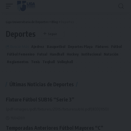
Liga Universitaria de Deportes
>
Blog
>
Deportes
Deportes
Buscar Más
Ajedrez
Basquetbol
Deportes Playa
Fixtures
Fútbol
Fútbol Femenino
Futsal
Handball
Hockey
Institucional
Natación
Reglamentos
Tenis
Teqball
Volleyball
Últimas Noticias de Deportes
Fixture Fútbol SUB16 “Serie 3”
{pdf=images/pdf/fixtures/2015/fixturesub16.pdf|833|1150}
19/04/2011
Temporadas Anteriores Fútbol Mayores “C”