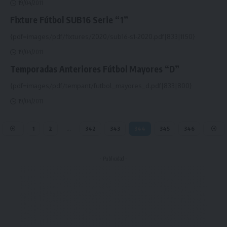
19/04/2011
Fixture Fútbol SUB16 Serie “1”
{pdf=images/pdf/fixtures/2020/sub16-s1-2020.pdf|833|1150}
19/04/2011
Temporadas Anteriores Fútbol Mayores “D”
{pdf=images/pdf/tempant/futbol_mayores_d.pdf|833|800}
19/04/2011
1
2
…
342
343
344
345
346
- Publicidad -