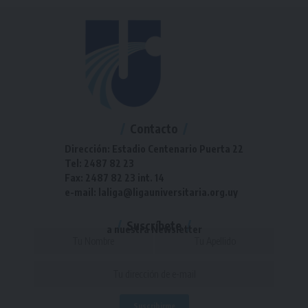
Contacto
Dirección: Estadio Centenario Puerta 22
Tel: 2487 82 23
Fax: 2487 82 23 int. 14
e-mail: laliga@ligauniversitaria.org.uy
Suscríbete
a nuestra Newsletter