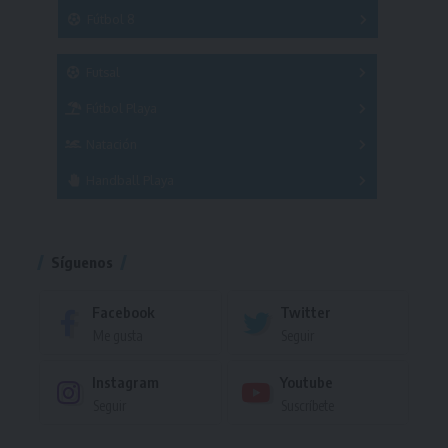
3x3
Fútbol 8
A
B
C
SUB 21
Masculino
Futsal
Femenino
Fútbol Playa
Masculino
Femenino
Natación
Torneo
Handball Playa
Torneo
Torneo
Síguenos
Facebook
Twitter
Me gusta
Seguir
Instagram
Youtube
Seguir
Suscríbete