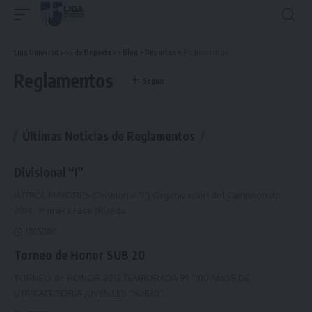
Liga Universitaria de Deportes
>
Blog
>
Deportes
>
Reglamentos
Reglamentos
Últimas Noticias de Reglamentos
Divisional “I”
FÚTBOL MAYORES (Divisional “I”) Organización del Campeonato
2014 Primera Fase (Rueda
…
17/05/2011
Torneo de Honor SUB 20
TORNEO de HONOR 2012 TEMPORADA 99 "100 AÑOS DE
UTE"CATEGORIA JUVENILES “SUB20”
…