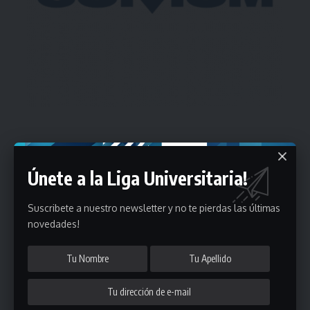
Estadísticas
Únete a la Liga Universitaria!
Fútbol
Suscribete a nuestro newsletter y no te pierdas las últimas
Mayores
novedades!
Reserva
A
B
C
D
E
F
G
Pre Senior
A
B
C
D
A
B
C
D
E
Más 40