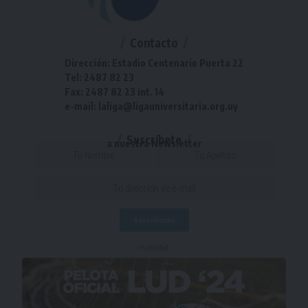
Contacto
Dirección: Estadio Centenario Puerta 22
Tel: 2487 82 23
Fax: 2487 82 23 int. 14
e-mail: laliga@ligauniversitaria.org.uy
Suscríbete
a nuestra Newsletter
- Publicidad -