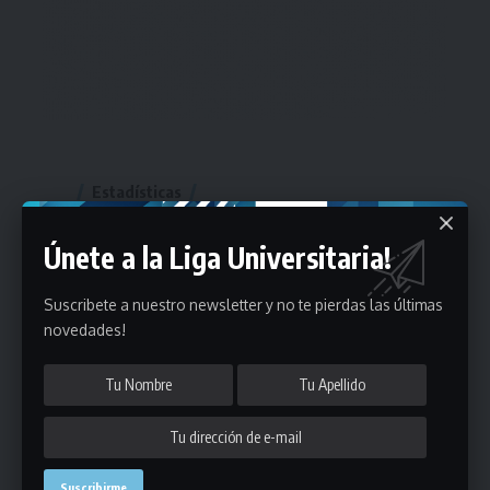
Estadísticas
Únete a la Liga Universitaria!
Fútbol
Mayores
Suscribete a nuestro newsletter y no te pierdas las últimas
Reserva
A
B
C
D
E
F
G
novedades!
Pre Senior
A
B
C
D
A
B
C
D
E
Más 40
Sub 20
A
B
C
Sub 18