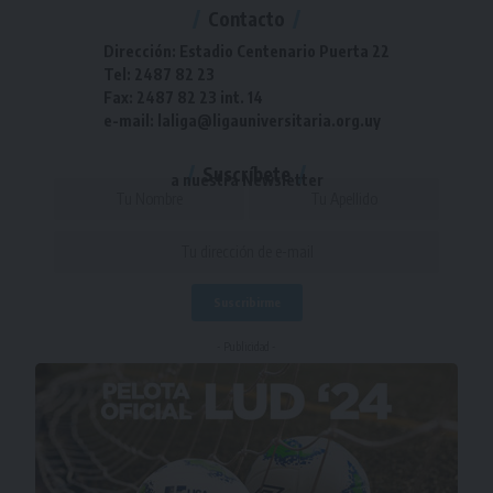
Contacto
Dirección: Estadio Centenario Puerta 22
Tel: 2487 82 23
Fax: 2487 82 23 int. 14
e-mail: laliga@ligauniversitaria.org.uy
Suscríbete
a nuestra Newsletter
- Publicidad -