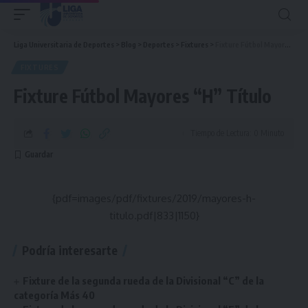
Liga Universitaria de Deportes
>
Blog
>
Deportes
>
Fixtures
>
Fixture Fútbol Mayores “H” Título
FIXTURES
Fixture Fútbol Mayores “H” Título
Tiempo de Lectura: 0 Minuto
{pdf=images/pdf/fixtures/2019/mayores-h-
titulo.pdf|833|1150}
Podría interesarte
Fixture de la segunda rueda de la Divisional “C” de la
categoría Más 40