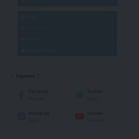
Fútbol 8
A
B
C
SUB 21
Masculino
Futsal
Femenino
Fútbol Playa
Masculino
Femenino
Natación
Torneo
Handball Playa
Torneo
Torneo
Síguenos
Facebook
Twitter
Me gusta
Seguir
Instagram
Youtube
Seguir
Suscríbete