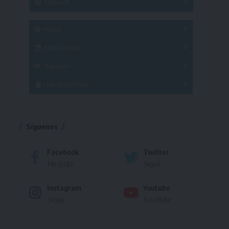
Fútbol 8
A
B
C
SUB 21
Masculino
Futsal
Femenino
Fútbol Playa
Masculino
Femenino
Natación
Torneo
Handball Playa
Torneo
Torneo
Síguenos
Facebook
Twitter
Me gusta
Seguir
Instagram
Youtube
Seguir
Suscríbete