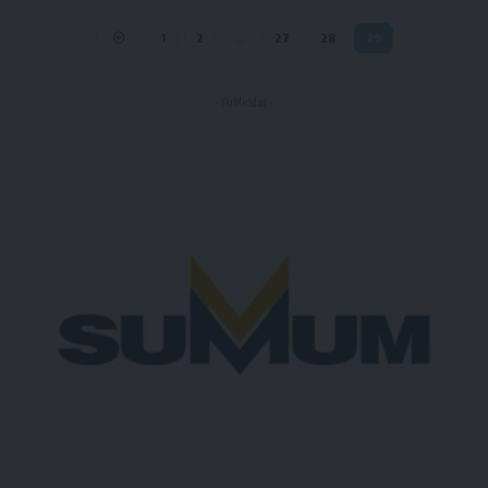
1
2
…
27
28
29
- Publicidad -