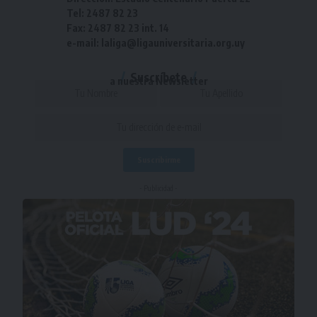
Tel: 2487 82 23
Fax: 2487 82 23 int. 14
e-mail: laliga@ligauniversitaria.org.uy
Suscríbete
a nuestra Newsletter
- Publicidad -