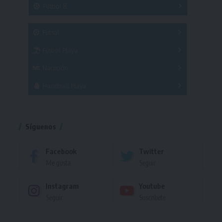
3x3
Fútbol 8
A
B
C
SUB 21
Masculino
Futsal
Femenino
Fútbol Playa
Masculino
Femenino
Natación
Torneo
Handball Playa
Torneo
Torneo
Síguenos
Facebook
Twitter
Me gusta
Seguir
Instagram
Youtube
Seguir
Suscríbete