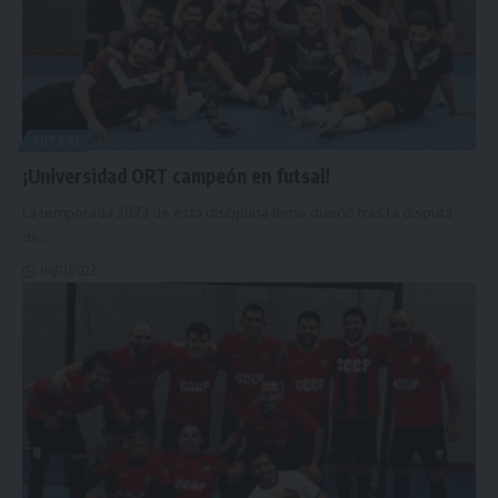
FUTSAL
¡Universidad ORT campeón en futsal!
La temporada 2023 de esta disciplina tiene dueño tras la disputa
de
…
04/12/2023