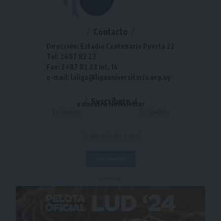
Contacto
Dirección: Estadio Centenario Puerta 22
Tel: 2487 82 23
Fax: 2487 82 23 int. 14
e-mail: laliga@ligauniversitaria.org.uy
Suscríbete
a nuestra Newsletter
- Publicidad -