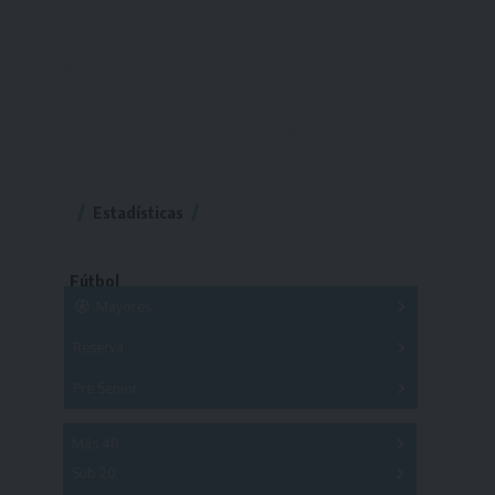
Estadísticas
Fútbol
Mayores
Reserva
A
B
C
D
E
F
G
Pre Senior
A
B
C
D
A
B
C
D
E
Más 40
Sub 20
A
B
C