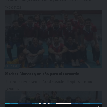
El campeonato ya está en marcha y en esta nota te contamos
…
01/05/2023
FUTSAL
Piedras Blancas y un año para el recuerdo
El Torneo Universitario de futsal masculino llegó a su fin con la
…
24/10/2022