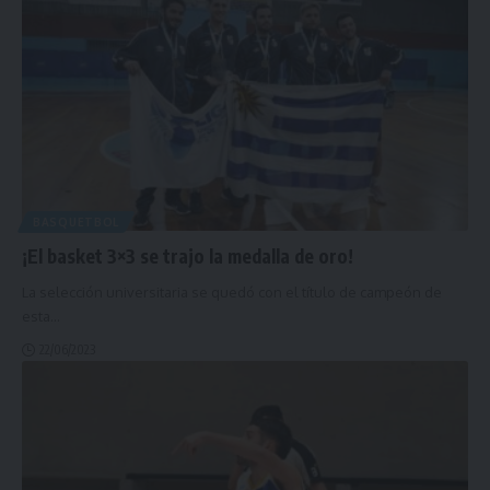
BASQUETBOL
¡El basket 3×3 se trajo la medalla de oro!
La selección universitaria se quedó con el título de campeón de
esta
…
22/06/2023