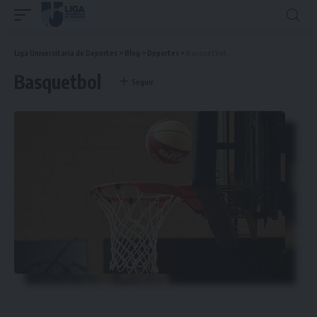
Liga Universitaria de Deportes
>
Blog
>
Deportes
>
Basquetbol
Basquetbol