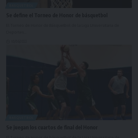
BASQUETBOL
Se define el Torneo de Honor de básquetbol
El Torneo de Honor de Básquetbol de la Liga Universitaria de
Deportes
…
10/06/2022
BASQUETBOL
Se juegan los cuartos de final del Honor
El Torneo de Honor de básquetbol de la Liga Universitaria de