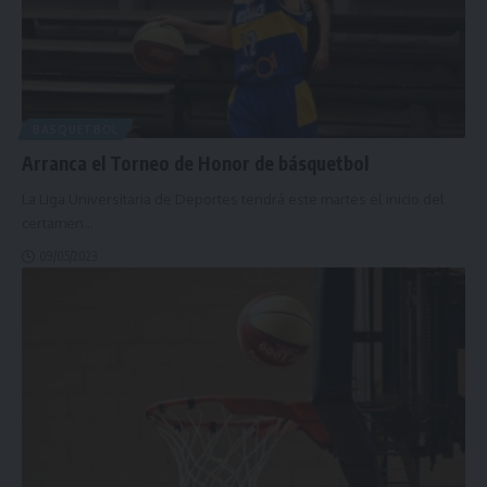
BASQUETBOL
Arranca el Torneo de Honor de básquetbol
La Liga Universitaria de Deportes tendrá este martes el inicio del
certamen
…
09/05/2023