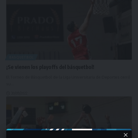
BASQUETBOL
¡Se vienen los playoffs del básquetbol!
El Torneo de Básquetbol de la Liga Universitaria de Deportes cerró
su
…
30/09/2022