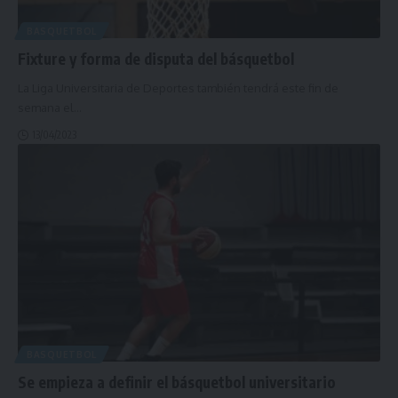
BASQUETBOL
Fixture y forma de disputa del básquetbol
La Liga Universitaria de Deportes también tendrá este fin de
semana el
…
13/04/2023
BASQUETBOL
Se empieza a definir el básquetbol universitario