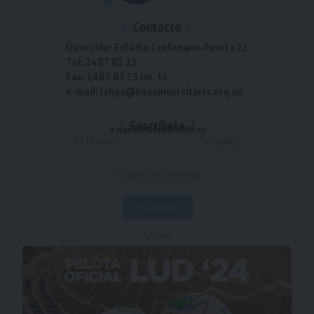
Contacto
Dirección: Estadio Centenario Puerta 22
Tel: 2487 82 23
Fax: 2487 82 23 int. 14
e-mail: laliga@ligauniversitaria.org.uy
Suscríbete
a nuestra Newsletter
- Publicidad -