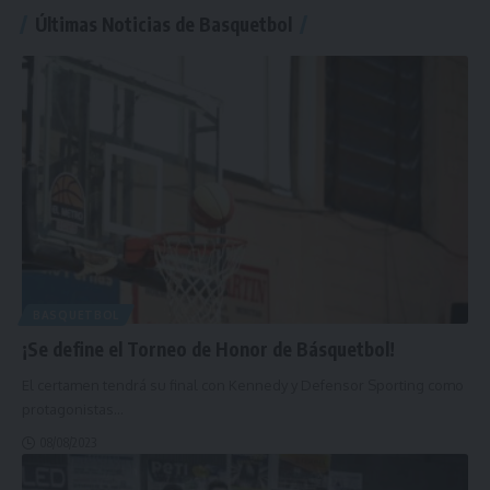
Últimas Noticias de Basquetbol
BASQUETBOL
¡Se define el Torneo de Honor de Básquetbol!
El certamen tendrá su final con Kennedy y Defensor Sporting como
protagonistas
…
08/08/2023