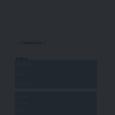
Estadísticas
Fútbol
Mayores
Reserva
A
B
C
D
E
F
G
Pre Senior
A
B
C
D
A
B
C
D
E
Más 40
Sub 20
A
B
C
Sub 18
A
B
C