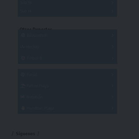
Sub 16
Series
Sub 14
Copas
Series
Copas
Series
Otros Deportes
Copas
Básquetbol
Hockey
A
B
3x3
Fútbol 8
A
B
C
SUB 21
Masculino
Futsal
Femenino
Fútbol Playa
Masculino
Femenino
Natación
Torneo
Handball Playa
Torneo
Torneo
Síguenos