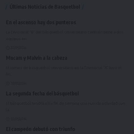
Últimas Noticias de Basquetbol
En el ascenso hay dos punteros
La Divisional “B” del básquetbol universitario también tiene a dos
equipos en
…
20/05/2014
Mucam y Malvín a la cabeza
El torneo de básquetbol universitario en la Divisional “A” tuvo el
fin
…
20/05/2014
La segunda fecha del básquetbol
El básquetbol tendrá este fin de semana una nutrida actividad con
la
…
02/05/2014
El campeón debutó con triunfo