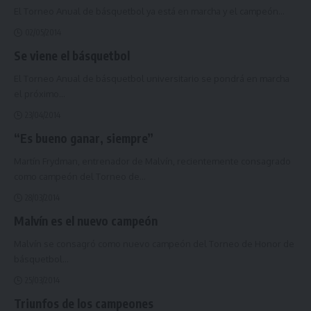
El Torneo Anual de básquetbol ya está en marcha y el campeón
…
02/05/2014
Se viene el básquetbol
El Torneo Anual de básquetbol universitario se pondrá en marcha
el próximo
…
23/04/2014
“Es bueno ganar, siempre”
Martín Frydman, entrenador de Malvín, recientemente consagrado
como campeón del Torneo de
…
28/03/2014
Malvín es el nuevo campeón
Malvín se consagró como nuevo campeón del Torneo de Honor de
básquetbol
…
25/03/2014
Triunfos de los campeones