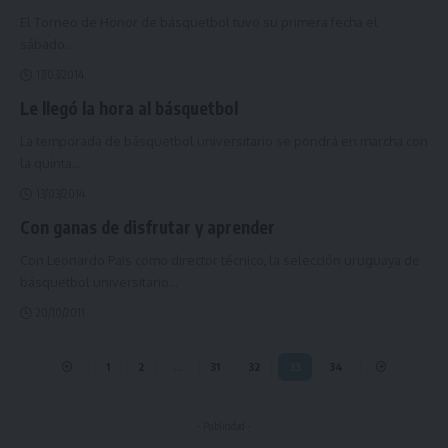
El Torneo de Honor de básquetbol tuvo su primera fecha el
sábado
…
17/03/2014
Le llegó la hora al básquetbol
La temporada de básquetbol universitario se pondrá en marcha con
la quinta
…
13/03/2014
Con ganas de disfrutar y aprender
Con Leonardo Pais como director técnico, la selección uruguaya de
básquetbol universitario
…
20/10/2011
1
2
…
31
32
33
34
- Publicidad -