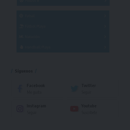
Fútbol 8
A
B
C
SUB 21
Masculino
Futsal
Femenino
Fútbol Playa
Masculino
Femenino
Natación
Torneo
Handball Playa
Torneo
Torneo
Síguenos
Facebook
Twitter
Me gusta
Seguir
Instagram
Youtube
Seguir
Suscríbete