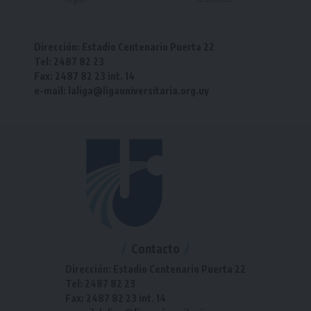
Dirección: Estadio Centenario Puerta 22
Tel: 2487 82 23
Fax: 2487 82 23 int. 14
e-mail: laliga@ligauniversitaria.org.uy
Contacto
Dirección: Estadio Centenario Puerta 22
Tel: 2487 82 23
Fax: 2487 82 23 int. 14