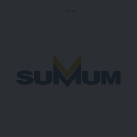
- Publicidad -