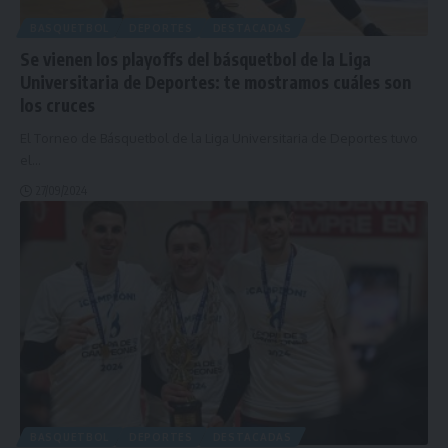
BASQUETBOL
DEPORTES
DESTACADAS
Se vienen los playoffs del básquetbol de la Liga
Universitaria de Deportes: te mostramos cuáles son
los cruces
El Torneo de Básquetbol de la Liga Universitaria de Deportes tuvo
el
…
27/09/2024
BASQUETBOL
DEPORTES
DESTACADAS