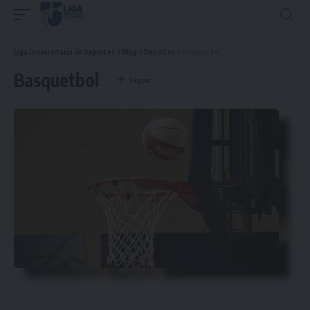
Liga Universitaria de Deportes
>
Blog
>
Deportes
>
Basquetbol
Basquetbol