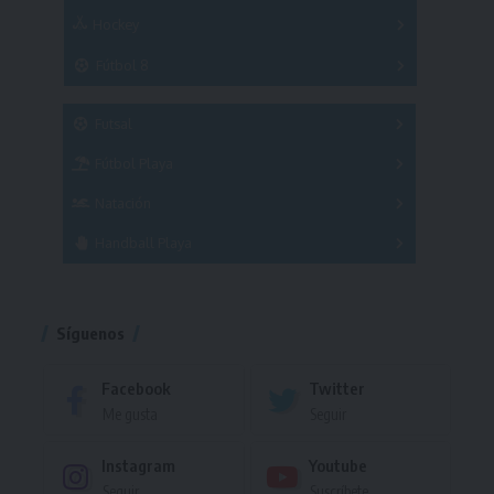
Hockey
A
B
3x3
Fútbol 8
A
B
C
SUB 21
Masculino
Futsal
Femenino
Fútbol Playa
Masculino
Femenino
Natación
Torneo
Handball Playa
Torneo
Torneo
Síguenos
Facebook
Twitter
Me gusta
Seguir
Instagram
Youtube
Seguir
Suscríbete