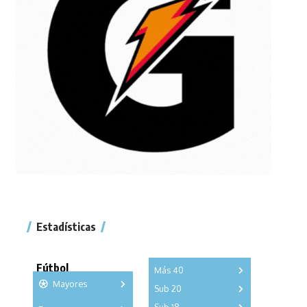
Estadísticas
Fútbol
Más 40
Mayores
Sub 20
A
B
C