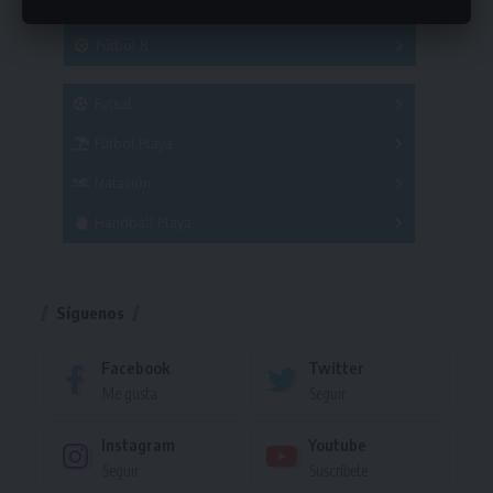
Hockey
A
B
3x3
Fútbol 8
A
B
C
SUB 21
Masculino
Futsal
Femenino
Fútbol Playa
Masculino
Femenino
Natación
Torneo
Handball Playa
Torneo
Torneo
Síguenos
Facebook
Twitter
Me gusta
Seguir
Instagram
Youtube
Seguir
Suscríbete