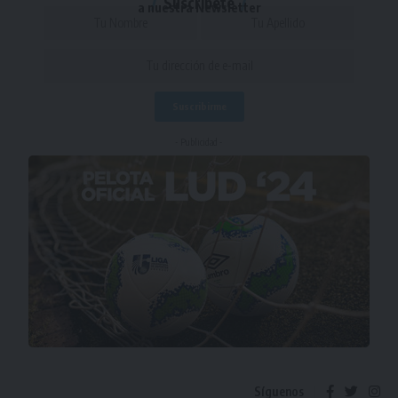
Suscríbete
a nuestra Newsletter
- Publicidad -
Síguenos