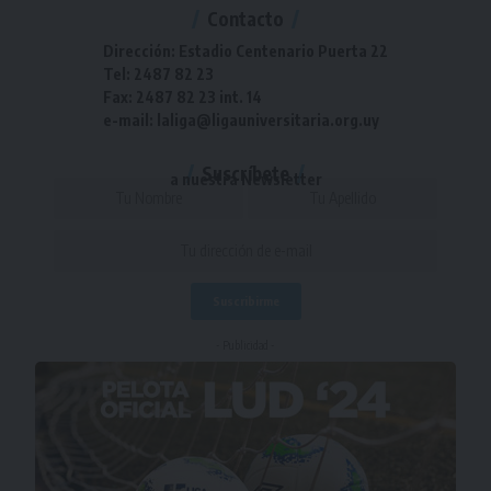
Contacto
Dirección: Estadio Centenario Puerta 22
Tel: 2487 82 23
Fax: 2487 82 23 int. 14
e-mail: laliga@ligauniversitaria.org.uy
Suscríbete
a nuestra Newsletter
- Publicidad -