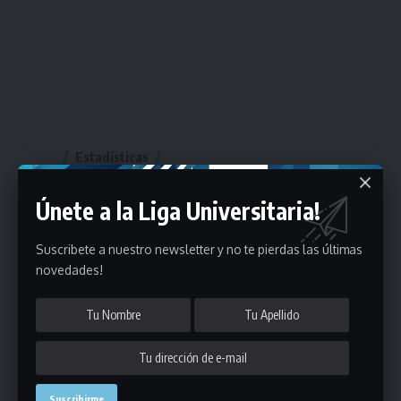
Estadísticas
Únete a la Liga Universitaria!
Fútbol
Mayores
Suscribete a nuestro newsletter y no te pierdas las últimas
Reserva
A
B
C
D
E
F
G
novedades!
Pre Senior
A
B
C
D
A
B
C
D
E
Más 40
Sub 20
A
B
C
Sub 18