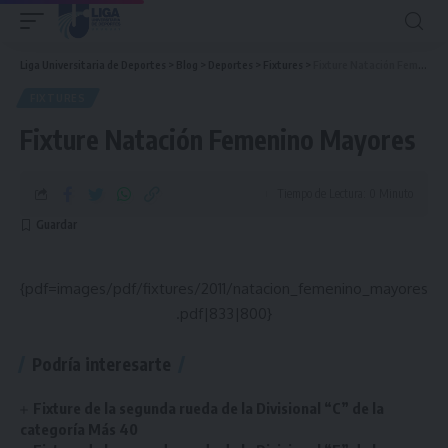
Liga Universitaria de Deportes
>
Blog
>
Deportes
>
Fixtures
>
Fixture Natación Femenino Mayores
FIXTURES
Fixture Natación Femenino Mayores
Tiempo de Lectura: 0 Minuto
{pdf=images/pdf/fixtures/2011/natacion_femenino_mayores
.pdf|833|800}
Podría interesarte
Fixture de la segunda rueda de la Divisional “C” de la
categoría Más 40