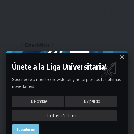
Estadísticas
Fútbol
Únete a la Liga Universitaria!
Mayores
Suscribete a nuestro newsletter y no te pierdas las últimas
Reserva
A
B
C
D
E
F
G
novedades!
Pre Senior
A
B
C
D
A
B
C
D
E
Más 40
Sub 20
A
B
C
Sub 18
A
B
C
Sub 16