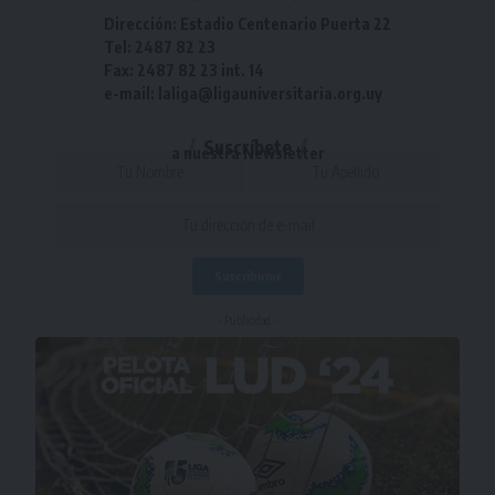
Dirección: Estadio Centenario Puerta 22
Tel: 2487 82 23
Fax: 2487 82 23 int. 14
e-mail: laliga@ligauniversitaria.org.uy
Suscríbete
a nuestra Newsletter
- Publicidad -