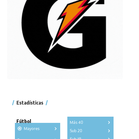
Estadísticas
Fútbol
Más 40
Mayores
Sub 20
A
B
C