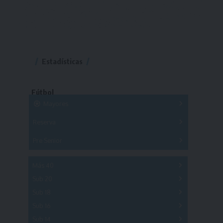
Estadísticas
Fútbol
Mayores
Reserva
A
B
C
D
E
F
G
Pre Senior
A
B
C
D
A
B
C
D
E
Más 40
Sub 20
A
B
C
Sub 18
A
B
C
Sub 16
Series
Sub 14