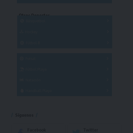
Copas
Series
Copas
Series
Otros Deportes
Copas
Básquetbol
Hockey
A
B
3x3
Fútbol 8
A
B
C
SUB 21
Masculino
Futsal
Femenino
Fútbol Playa
Masculino
Femenino
Natación
Torneo
Handball Playa
Torneo
Torneo
Síguenos
Facebook
Twitter