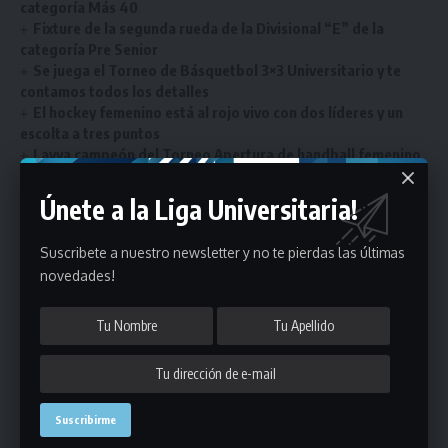
categoría Más 40
Fixture de la segunda rueda de la Divisional “E” de la
categoría Pre Senior
Se juega el Torneo de Básquetbol 3×3 Universitario y te
contamos todos los detalles
El hockey femenino está al rojo vivo con dos líderes y un
escolta a tres puntos
Layva campeón del Torneo Apertura de handball femenino
de la Liga Universitaria
Únete a la Liga Universitaria!
Suscribete a nuestro newsletter y no te pierdas las últimas
Únete a Nuestro Newsletter
novedades!
Mantente informado de la últimas novedades de la liga
en tu correo electrónico.