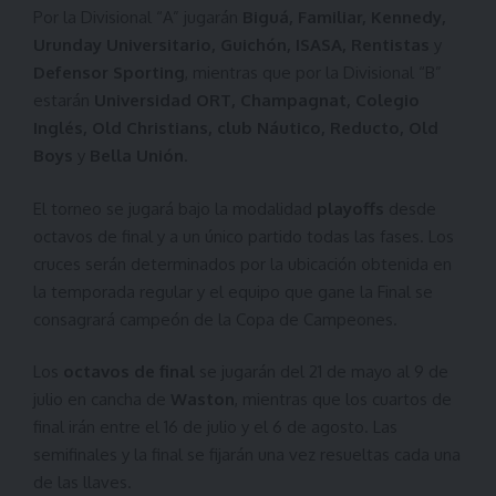
Por la Divisional “A” jugarán
Biguá, Familiar, Kennedy,
Urunday Universitario, Guichón, ISASA, Rentistas
y
Defensor Sporting
, mientras que por la Divisional “B”
estarán
Universidad ORT, Champagnat, Colegio
Inglés, Old Christians, club Náutico, Reducto, Old
Boys
y
Bella Unión
.
El torneo se jugará bajo la modalidad
playoffs
desde
octavos de final y a un único partido todas las fases. Los
cruces serán determinados por la ubicación obtenida en
la temporada regular y el equipo que gane la Final se
consagrará campeón de la Copa de Campeones.
Los
octavos de final
se jugarán del 21 de mayo al 9 de
julio en cancha de
Waston
, mientras que los cuartos de
final irán entre el 16 de julio y el 6 de agosto. Las
semifinales y la final se fijarán una vez resueltas cada una
de las llaves.