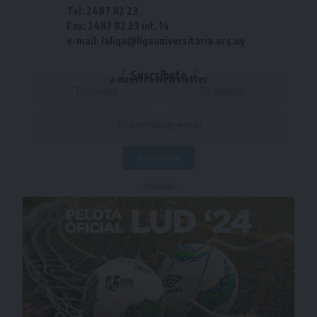
Tel: 2487 82 23
Fax: 2487 82 23 int. 14
e-mail: laliga@ligauniversitaria.org.uy
Suscríbete
a nuestra Newsletter
- Publicidad -