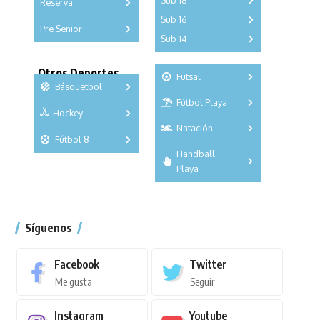
Sub 18
Reserva
A
B
C
D
E
F
G
A
B
C
Sub 16
Series
Pre Senior
A
B
C
D
Sub 14
Series
Copas
A
B
C
D
E
Series
Copas
Otros Deportes
Futsal
Copas
Básquetbol
Fútbol Playa
Masculino
Hockey
A
B
Femenino
Natación
Torneo
3x3
Fútbol 8
A
B
C
Handball
Torneo
SUB 21
Masculino
Playa
Femenino
Torneo
Síguenos
Facebook
Twitter
Me gusta
Seguir
Instagram
Youtube