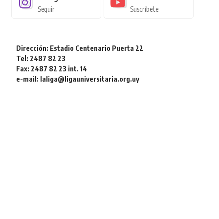
Seguir
Suscríbete
Dirección: Estadio Centenario Puerta 22
Tel: 2487 82 23
Fax: 2487 82 23 int. 14
e-mail: laliga@ligauniversitaria.org.uy