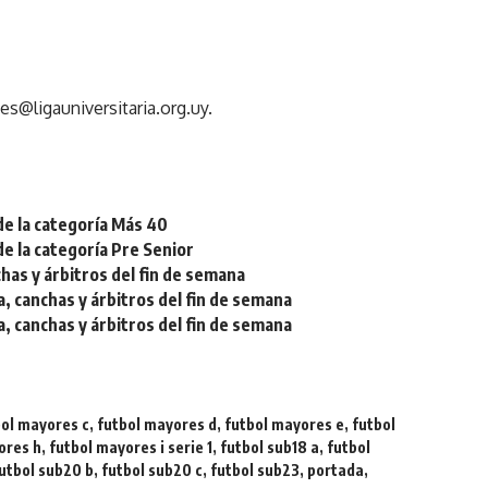
es@ligauniversitaria.org.uy
.
de la categoría Más 40
de la categoría Pre Senior
chas y árbitros del fin de semana
a, canchas y árbitros del fin de semana
a, canchas y árbitros del fin de semana
bol mayores c
,
futbol mayores d
,
futbol mayores e
,
futbol
ores h
,
futbol mayores i serie 1
,
futbol sub18 a
,
futbol
utbol sub20 b
,
futbol sub20 c
,
futbol sub23
,
portada
,