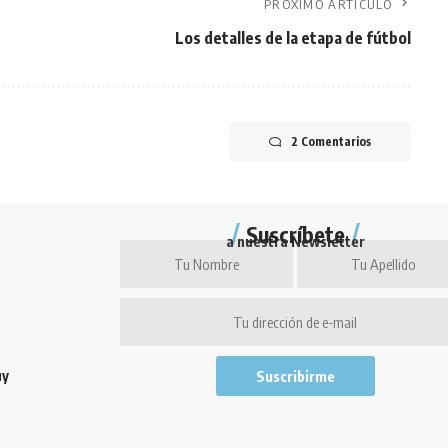
PRÓXIMO ARTÍCULO
Los detalles de la etapa de fútbol
2 Comentarios
Suscríbete
a nuestra Newsletter
uy